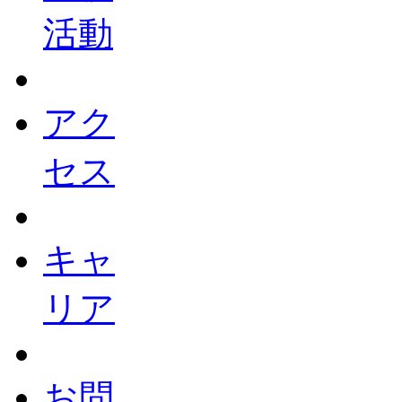
活動
アク
セス
キャ
リア
お問